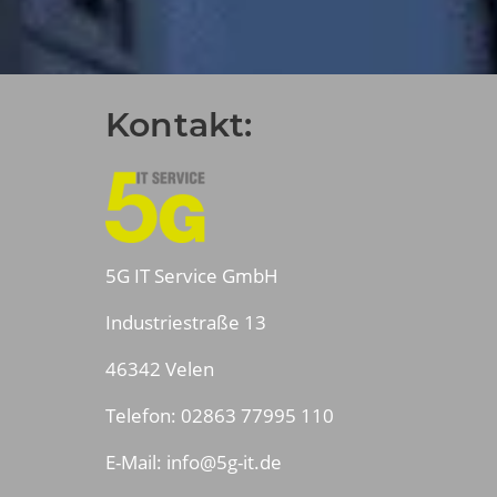
Kontakt:
5G IT Service GmbH
Industriestraße 13
46342 Velen
Telefon: 02863 77995 110
E-Mail: info@5g-it.de