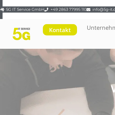
5G IT Service GmbH
+49 2863 77995 110
info@5g-it.
Unterneh
Kontakt