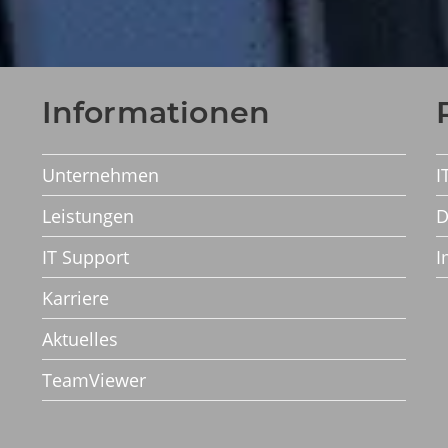
Informationen
Unternehmen
I
Leistungen
D
IT Support
I
Karriere
Aktuelles
TeamViewer