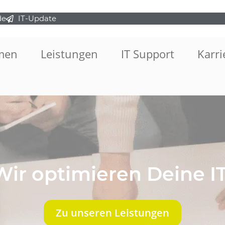
de
IT-Update
men
Leistungen
IT Support
Karri
Wir optimieren Deine IT
Zu unseren Leistungen