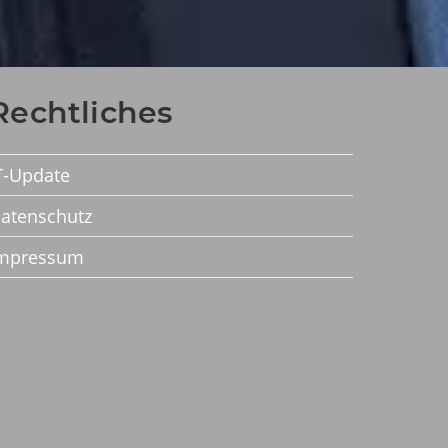
Rechtliches
T-Update
atenschutz
mpressum